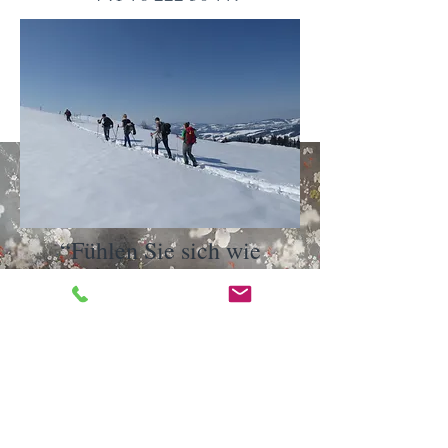
“Fühlen Sie sich wie
Zuhause!"
Appartement Säntisblüte
St. Gallerstrasse 36